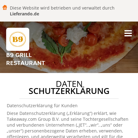
Diese Website wird betrieben und verwaltet durch
Lieferando.de
B9 GRILL
RESTAURANT
DATEN
SCHUTZERKLÄRUNG
Datenschutzerklärung für Kunden
Diese Datenschutzerklärung („Erklärung“) erklärt, wie
Takeaway.com Group B.V. und seine Tochtergesellschaften
und verbundenen Unternehmen („JET“, „wir“, „uns“ oder
„unser“) personenbezogene Daten erheben, verwenden,
offenlegen, und anderweitig verarbeiten und gilt für die