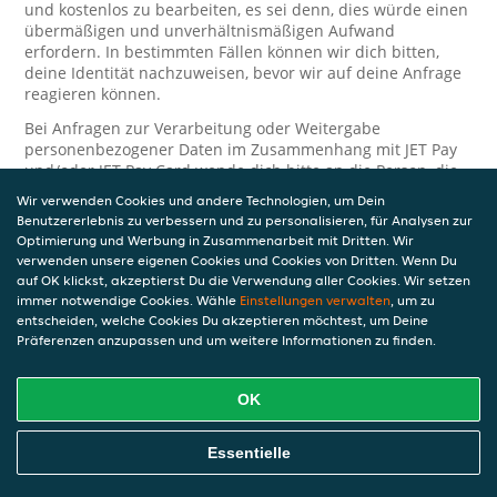
und kostenlos zu bearbeiten, es sei denn, dies würde einen
übermäßigen und unverhältnismäßigen Aufwand
erfordern. In bestimmten Fällen können wir dich bitten,
deine Identität nachzuweisen, bevor wir auf deine Anfrage
reagieren können.
Bei Anfragen zur Verarbeitung oder Weitergabe
personenbezogener Daten im Zusammenhang mit JET Pay
und/oder JET Pay Card wende dich bitte an die Person, die
dir das JET Pay-Guthaben gewährt (das kann dein
Wir verwenden Cookies und andere Technologien, um Dein
Arbeitgeber, Geschäftspartner usw. sein). Dies ist
Benutzererlebnis zu verbessern und zu personalisieren, für Analysen zur
erforderlich, da JET und die Person, die dir das Guthaben
Optimierung und Werbung in Zusammenarbeit mit Dritten. Wir
gewährt, eine separate Verantwortung für die Verarbeitung
verwenden unsere eigenen Cookies und Cookies von Dritten. Wenn Du
und den Schutz deiner personenbezogenen Daten haben.
auf OK klickst, akzeptierst Du die Verwendung aller Cookies. Wir setzen
immer notwendige Cookies. Wähle
Einstellungen verwalten
, um zu
Solltest du weitere Fragen oder Beschwerden in Bezug auf
entscheiden, welche Cookies Du akzeptieren möchtest, um Deine
die Verarbeitung deiner personenbezogenen Daten haben,
Präferenzen anzupassen und um weitere Informationen zu finden.
kontaktieren wir dich gerne. Wir würden uns auch über
Tipps oder Vorschläge zur Verbesserung unserer Erklärung
freuen.
OK
Sicherheit
Essentielle
JET nimmt den Schutz personenbezogener Daten sehr ernst